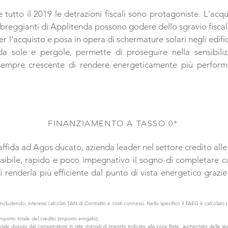
tutto il 2019 le detrazioni fiscali sono protagoniste. L'acqu
breggianti di Applitenda possono godere dello sgravio fiscal
 l'acquisto e posa in opera di schermature solari negli edifici
 sole e pergole, permette di proseguire nella sensibiliz
sempre crescente di rendere energeticamente più performa
FINANZIAMENTO A TASSO 0*
affida ad Agos ducato, azienda leader nel settore credito alle
ibile, rapido e poco impegnativo il sogno di completare c
i renderla più efficiente dal punto di vista energetico grazi
ncludendo: interessi calcolati TAN di Contratto e costi connessi. Nello specifico il TAEG è calcolat
l'importo totale del credito (importo erogato);
otale dovuto dal consumatore in rate mensili di importo indicato alla voce Rate, aumentato delle sp