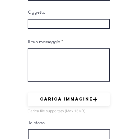
Oggetto
Il tuo messaggio
Carica immagine
Carica file supportato (Max 15MB)
Telefono