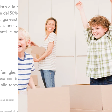
isto e la posa
e del 50% .
 già esistenti,
zazione verso
nti le nostre
 famiglie.
asa con tende
e alle tende da
o prevedendo:
ese mensili di gestione