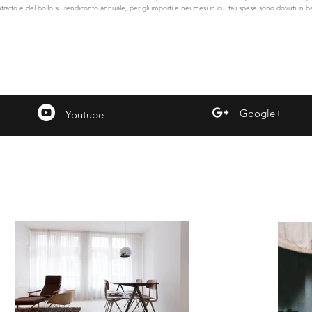
ntratto e del bollo su rendiconto annuale, per gli importi e nei mesi in cui tali spese sono dovuti in ba
Google+
Youtube