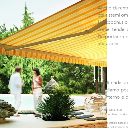
Anche durante 
dei sistemi om
L' Ecobonus per
come tende da
l'importanza 
abitazioni.
Applitenda si 
Rendiamo poss
da interno e d
sole.
*Tan 0% TAEG € 34
Il TAEG è determinato i
prelievo iniziale pari al
rimborso dell'importo t