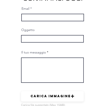
Email
Oggetto
Il tuo messaggio
Carica immagine
Carica file supportato (Max 15MB)