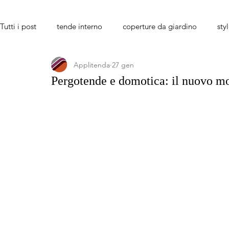
Tutti i post
tende interno
coperture da giardino
sty
Applitenda
27 gen
tende da sole verona e provincia
Pergotende e domotica: il nuovo mod