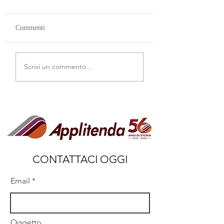
Commenti
Tende per la Casa
Le Tende a Pacchetto di
Scrivi un commento...
Applitenda
CONTATTACI OGGI
Email
Oggetto