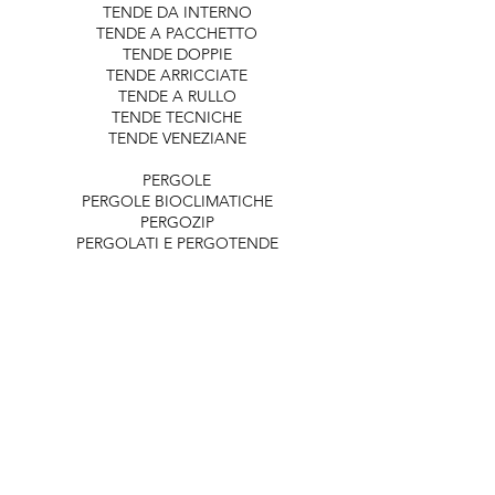
TENDE DA INTERNO
TENDE A PACCHETTO
TENDE DOPPIE
TENDE ARRICCIATE
TENDE A RULLO
TENDE TECNICHE
TENDE VENEZIANE
PERGOLE
PERGOLE BIOCLIMATICHE
PERGOZIP
PERGOLATI E PERGOTENDE
DATI AZIENDALI
​​APPLITENDA SRL
VIALE DELLE NAZIONI, 2/a 37135
VERONA
TEL
045.5706655