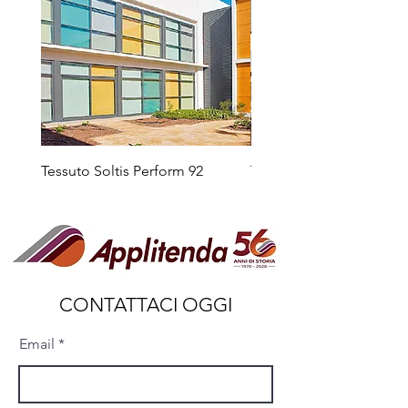
Tessuto Soltis Perform 92
Tessuto Soltis Horizon 8
CONTATTACI OGGI
Email