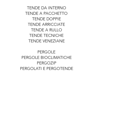
TENDE DA INTERNO
TENDE A PACCHETTO
TENDE DOPPIE
TENDE ARRICCIATE
TENDE A RULLO
TENDE TECNICHE
TENDE VENEZIANE
PERGOLE
PERGOLE BIOCLIMATICHE
PERGOZIP
PERGOLATI E PERGOTENDE
DATI AZIENDALI
​​APPLITENDA SRL
VIALE DELLE NAZIONI, 2/a 37135
VERONA
TEL
045.5706655