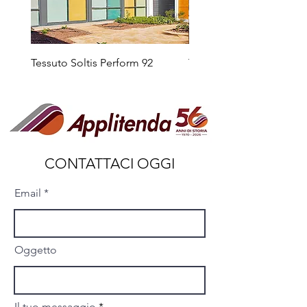
Tessuto Soltis Perform 92
Tessuto Soltis Horizon 8
CONTATTACI OGGI
Email
Oggetto
Il tuo messaggio