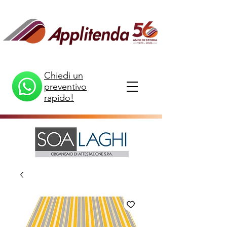
Chiedi un
preventivo
rapido!