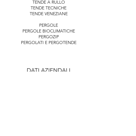
TENDE A RULLO
TENDE TECNICHE
TENDE VENEZIANE
PERGOLE
PERGOLE BIOCLIMATICHE
PERGOZIP
PERGOLATI E PERGOTENDE
DATI AZIENDALI
​​APPLITENDA SRL
VIALE DELLE NAZIONI, 2/a 37135
VERONA
TEL
045.5706655
MAIL
info@applitenda.it
PEC
applitenda@legalmail.it
P.I.
03002030231