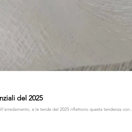
ziali del 2025
minimalismo continua a essere uno dei trend più apprezzati nell’arredamento, e le tende del 2025 riflettono questa tendenza con.