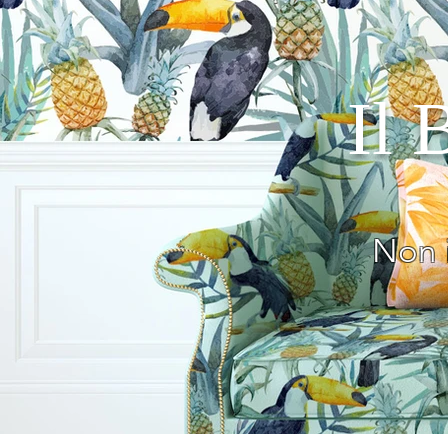
Il 
Non 