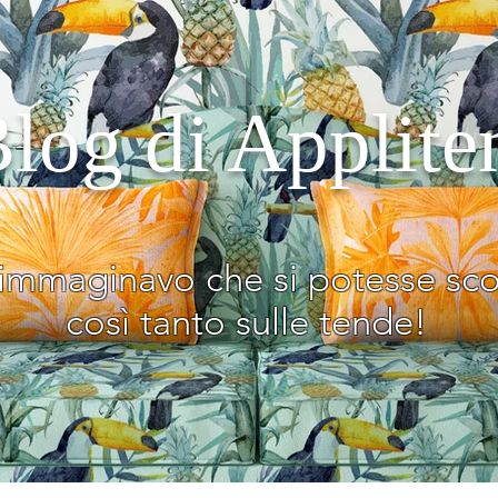
Blog di Applite
immaginavo che si potesse sco
così tanto sulle tende!