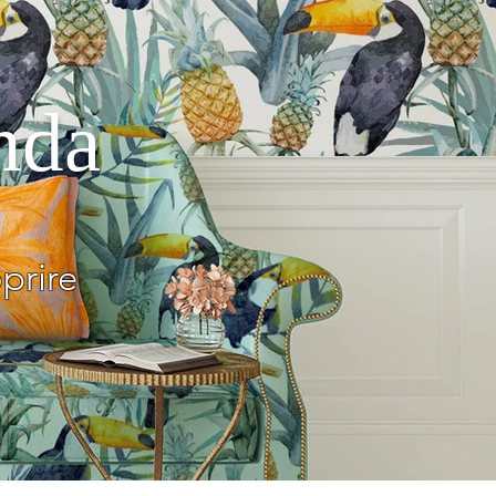
nda
prire