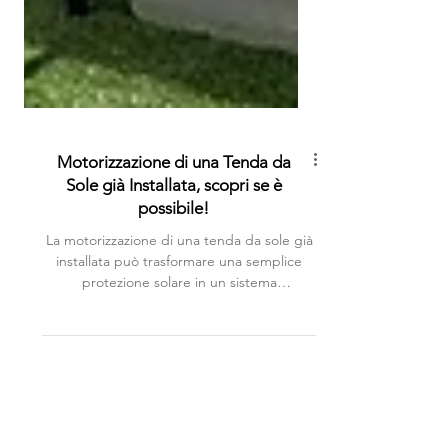
Motorizzazione di una Tenda da
Sole già Installata, scopri se è
possibile!
La motorizzazione di una tenda da sole già
installata può trasformare una semplice
protezione solare in un sistema
automatizzato , migliorando il comfort e la
praticità d'uso . Tuttavia, questo intervento
richiede una valutazione tecnica accurata e
una conoscenza specifica delle componenti
e dei meccanismi coinvolti. In questo post,