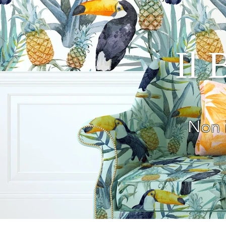
Il 
Non 