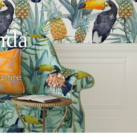
nda
prire