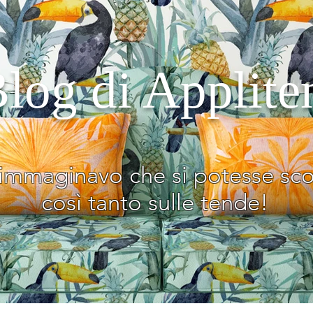
Blog di Applite
immaginavo che si potesse sco
così tanto sulle tende!