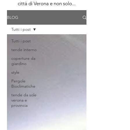
città di Verona e non solo...
BLOG
Tutti i post
Tutti i post
tende interno
coperture da
giardino
style
Pergole
Bioclimatiche
tende da sole
verona e
provincia