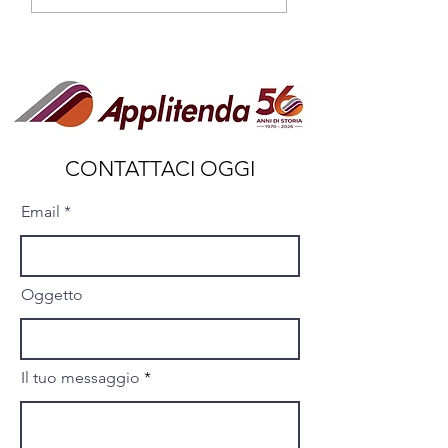
per il futuro
valore della fiducia
costruita su basi sol
CONTATTACI OGGI
Email
Oggetto
Il tuo messaggio