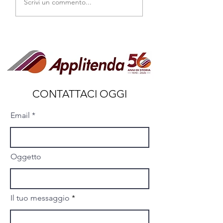
Scrivi un commento...
sole? Guida alla scelta
una scelta che migli
per le famiglie di Verona
comfort
CONTATTACI OGGI
Email
Oggetto
Il tuo messaggio