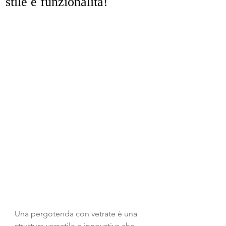
stile e funzionalità!
Una pergotenda con vetrate è una 
struttura versatile e innovativa che 