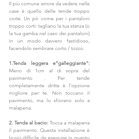
Il più comune errore da vedere nelle 
case è quello delle tende troppo 
corte. Un pò come per i pantaloni 
troppo corti: tagliano la tua stanza (o 
la tua gamba nel caso dei pantaloni) 
in un modo davvero fastidioso, 
facendolo sembrare corto / tozzo. 
1.Tenda leggera e“galleggiante": 
Meno di 1cm al di sopra del 
pavimento . Per tende 
completamente dritte è l'opzione 
migliore per te. Non toccano il 
pavimento, ma lo sfiorano solo a 
malapena. 
2. Tenda al bacio:
 Tocca a malapena 
il pavimento. Questa installazione è 
la più difficile da eseguire in quanto 